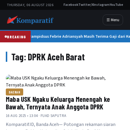
THURSDAY, 06 AUGUST 2026
Facebook
Twitter/X
Instagram
YouTube
☰ Menu
Eks Jampidsus Febrie Adriansyah Masih Terima Gaji dari K
BREAKING
Tag:
DPRK Aceh Barat
DAERAH
Maba USK Ngaku Keluarga Menengah ke
Bawah, Ternyata Anak Anggota DPRK
16 AUG 2025 • 13:04 · FUAD SAPUTRA
Komparatif.ID, Banda Aceh— Potongan rekaman siaran