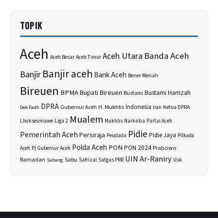
TOPIK
Aceh
Banda Aceh
Aceh Utara
Aceh Besar
Aceh Timur
Banjir aceh
Banjir
Bank Aceh
Bener Meriah
Bireuen
BPMA
Bupati Bireuen
Bustami Hamzah
Bustami
DPRA
H. Mukhlis
Indonesia
Gubernur Aceh
Ketua DPRA
Dek Fadh
Iran
Mualem
Lhokseumawe
Liga 2
Narkoba
Mukhlis
Partai Aceh
Pidie
Pemerintah Aceh
Persiraja
Pidie Jaya
Peudada
Pilkada
Polda Aceh
PON
PON 2024
Prabowo
Aceh
Pj Gubernur Aceh
UIN Ar-Raniry
Sabu
Ramadan
Safrizal
Usk
Sabang
Satgas PRR