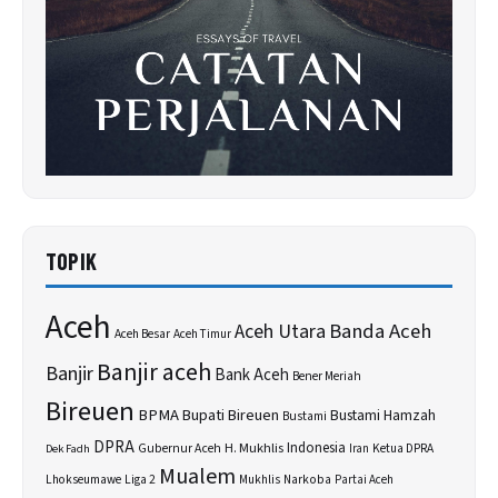
TOPIK
Aceh
Banda Aceh
Aceh Utara
Aceh Besar
Aceh Timur
Banjir aceh
Banjir
Bank Aceh
Bener Meriah
Bireuen
BPMA
Bupati Bireuen
Bustami Hamzah
Bustami
DPRA
H. Mukhlis
Indonesia
Gubernur Aceh
Ketua DPRA
Dek Fadh
Iran
Mualem
Lhokseumawe
Liga 2
Narkoba
Mukhlis
Partai Aceh