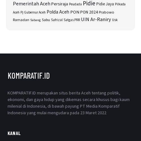
Pidie
Pemerintah Aceh
Persiraja
Pidie Jaya
Peudada
Pilkada
Polda Aceh
PON
PON 2024
Prabowo
Aceh
Pj Gubernur Aceh
UIN Ar-Raniry
Sabu
Ramadan
Safrizal
Usk
Sabang
Satgas PRR
KOMPARATIF.ID
KOMPARATIF.ID merupakan situs berita Aceh tentang politik,
ekonomi, dan gaya hidup yang dikemas secara khusus bagi kaum
milenial di Indonesia, di bawah payung PT Media Komparatif
Indonesia yang mulai mengudara pada 23 Maret 2022
KANAL