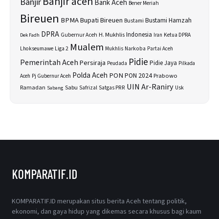
Banjir aceh
Banjir
Bank Aceh
Bener Meriah
Bireuen
BPMA
Bupati Bireuen
Bustami Hamzah
Bustami
DPRA
H. Mukhlis
Indonesia
Gubernur Aceh
Ketua DPRA
Dek Fadh
Iran
Mualem
Lhokseumawe
Liga 2
Narkoba
Mukhlis
Partai Aceh
Pidie
Pemerintah Aceh
Persiraja
Pidie Jaya
Peudada
Pilkada
Polda Aceh
PON
PON 2024
Prabowo
Aceh
Pj Gubernur Aceh
UIN Ar-Raniry
Sabu
Ramadan
Safrizal
Satgas PRR
Usk
Sabang
KOMPARATIF.ID
KOMPARATIF.ID merupakan situs berita Aceh tentang politik,
ekonomi, dan gaya hidup yang dikemas secara khusus bagi kaum